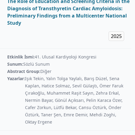
The Role of Education and Screening Criteria in the
Diagnosis of Transthyretin Cardiac Amyloidosis:
Preliminary Findings from a Multicenter National
Study
2025
Etkinlik İsmi:
41. Ulusal Kardiyoloji Kongresi
Sunum:
Sözlü Sunum
Abstract Group:
Diğer
Yazarlar:
Işık Tekin, Yalın Tolga Yaylalı, Barış Düzel, Sena
Kaplan, Hatice Solmaz, Sevil Gülaştı, Ömer Faruk
Çırakoğlu, Muhammet Raşit Sayın, Zehra Erkal,
Nermin Bayar, Gönül Açıksarı, Pelin Karaca Özer,
Cafer Zorkun, Lütfü Bekar, Cansu Öztürk, Önder
Öztürk, Taner Şen, Emre Demir, Mehdi Zoghi,
Oktay Ergene